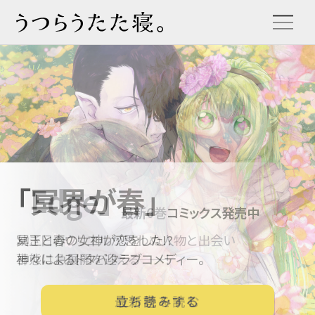
「Edge」
「冥界が春」
「Edge」
連載中
最新6巻
コミックス発売中
堕天使「ルシファー」は、
冥王と春の女神が恋をした!?
幼き日のウリエルが思わぬ人物と出会い
如何にして天から堕ちたのか──。
神々によるドタバタラブコメディー。
事態は急展開を迎える──！
第1話を読む
最新巻を読む
立ち読みする